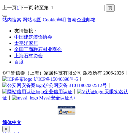
上一页
1
下一页
转至第
站内搜索
网站地图
Cookie声明
鲁泰企业邮箱
友情链接：
中国建筑装饰协会
太平洋家居
全国工商联石材业商会
上海石材协会
百度
©中鲁信泰（上海）家居科技有限公司 版权所有 2006-2026丨
沪ICP备15046898号-5
丨
沪公网安备 31011802002512号
丨
企业信用认证
丨
天眼实名认
证
丨
Myssl安全认证A+
简体中文
×