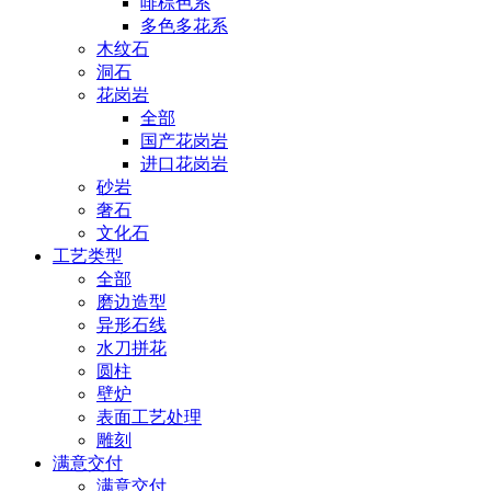
啡棕色系
多色多花系
木纹石
洞石
花岗岩
全部
国产花岗岩
进口花岗岩
砂岩
奢石
文化石
工艺类型
全部
磨边造型
异形石线
水刀拼花
圆柱
壁炉
表面工艺处理
雕刻
满意交付
满意交付