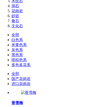
木纹石
洞石
花岗岩
砂岩
奢石
文化石
全部
白色系
米黄色系
灰色系
黑色系
啡棕色系
多色多花系
全部
国产花岗岩
进口花岗岩
香雪梅