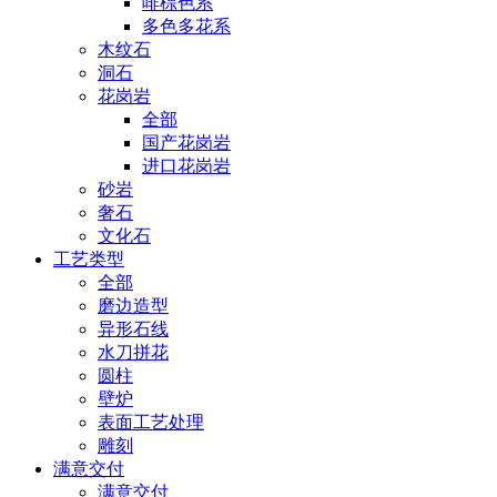
啡棕色系
多色多花系
木纹石
洞石
花岗岩
全部
国产花岗岩
进口花岗岩
砂岩
奢石
文化石
工艺类型
全部
磨边造型
异形石线
水刀拼花
圆柱
壁炉
表面工艺处理
雕刻
满意交付
满意交付