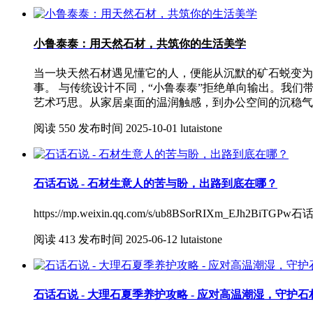
小鲁泰泰：用天然石材，共筑你的生活美学
当一块天然石材遇见懂它的人，便能从沉默的矿石蜕变为
事。 与传统设计不同，“小鲁泰泰”拒绝单向输出。我
艺术巧思。从家居桌面的温润触感，到办公空间的沉稳气
阅读
550
发布时间
2025-10-01
lutaistone
石话石说 - 石材生意人的苦与盼，出路到底在哪？
https://mp.weixin.qq.com/s/ub8BSorRIXm_E
阅读
413
发布时间
2025-06-12
lutaistone
石话石说 - 大理石夏季养护攻略 - 应对高温潮湿，守护