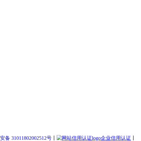
备 31011802002512号
丨
企业信用认证
丨