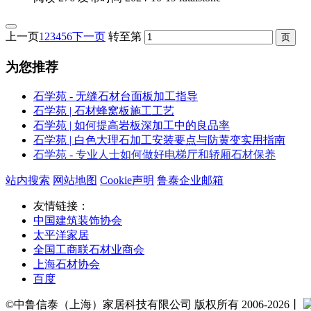
上一页
1
2
3
4
5
6
下一页
转至第
为您推荐
石学苑 - 无缝石材台面板加工指导
石学苑 | 石材蜂窝板施工工艺
石学苑 | 如何提高岩板深加工中的良品率
石学苑 | 白色大理石加工安装要点与防黄变实用指南
石学苑 - 专业人士如何做好电梯厅和轿厢石材保养
站内搜索
网站地图
Cookie声明
鲁泰企业邮箱
友情链接：
中国建筑装饰协会
太平洋家居
全国工商联石材业商会
上海石材协会
百度
©中鲁信泰（上海）家居科技有限公司 版权所有 2006-2026丨