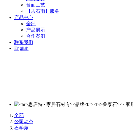
台面工艺
【吉石雨】服务
产品中心
全部
产品展示
合作案例
联系我们
English
思庐特 · 家居石材专业品牌
鲁泰石业 · 家居石材优质服务商
欢迎来电洽谈：400-820-3644
全部
公司动态
石学苑