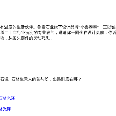
有温度的生活伙伴。鲁泰石业旗下设计品牌“小鲁泰泰”，正以
们带着二十年行业沉淀的专业底气，邀请你一同坐在设计桌前：你
场，从案头摆件的灵动巧思，
Jh2BiTGPw石话石说 | 石材生意人的苦与盼，出路到底在哪？
石材光泽