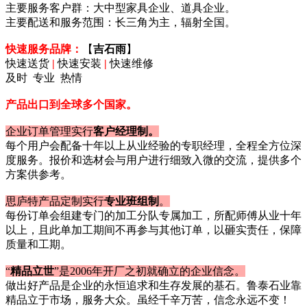
主要服务客户群：大中型家具企业、道具企业。
主要配送和服务范围：长三角为主，辐射全国。
快速服务品牌：
【
吉石雨
】
快速送货
|
快速安装
|
快速维修
及时 专业 热情
产品出口到全球多个国家。
企业订单管理实行
客户经理制。
每个用户会配备十年以上从业经验的专职经理，全程全方位深
度服务。报价和选材会与用户进行细致入微的交流，提供多个
方案供参考。
思庐特产品定制实行
专业班组制
。
每份订单会组建专门的加工分队专属加工，所配师傅从业十年
以上，且此单加工期间不再参与其他订单，以砸实责任，保障
质量和工期。
“
精品立世
”是2006年开厂之初就确立的企业信念。
做出好产品是企业的永恒追求和生存发展的基石。鲁泰石业靠
精品立于市场，服务大众。虽经千辛万苦，信念永远不变！