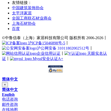
友情链接：
中国建筑装饰协会
太平洋家居
全国工商联石材业商会
上海石材协会
百度
©中鲁信泰（上海）家居科技有限公司 版权所有 2006-2026丨
沪ICP备15046898号-5
丨
沪公网安备 31011802002512号
丨
企业信用认证
丨
天眼实名认
证
丨
Myssl安全认证A+
简体中文
×
简体中文
English
电话咨询
邮件咨询
在线地图