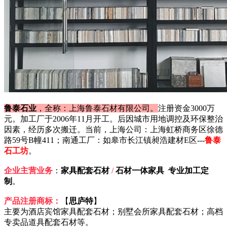
鲁泰石业
，全称：上海鲁泰石材有限公司。
注册资金3000万
元。加工厂于2006年11月开工。后因城市用地调控及环保整治
因素，经历多次搬迁。当前，上海公司：上海虹桥商务区徐德
路59号B幢411；南通工厂：如皋市长江镇昶浩建材E区---
鲁泰
石工坊
。
企业主营业务
：
家具配套石材
/
石材一体家具 专业加工定
制
。
产品注册商标：
【
思庐特
】
主要为酒店宾馆家具配套石材；别墅会所家具配套石材；高档
专卖品道具配套石材等。