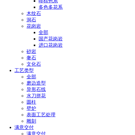
啡棕色系
多色多花系
木纹石
洞石
花岗岩
全部
国产花岗岩
进口花岗岩
砂岩
奢石
文化石
工艺类型
全部
磨边造型
异形石线
水刀拼花
圆柱
壁炉
表面工艺处理
雕刻
满意交付
满意交付