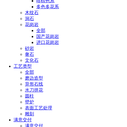
啡棕色系
多色多花系
木纹石
洞石
花岗岩
全部
国产花岗岩
进口花岗岩
砂岩
奢石
文化石
工艺类型
全部
磨边造型
异形石线
水刀拼花
圆柱
壁炉
表面工艺处理
雕刻
满意交付
满意交付