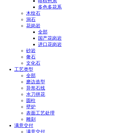
啡棕色系
多色多花系
木纹石
洞石
花岗岩
全部
国产花岗岩
进口花岗岩
砂岩
奢石
文化石
工艺类型
全部
磨边造型
异形石线
水刀拼花
圆柱
壁炉
表面工艺处理
雕刻
满意交付
满意交付