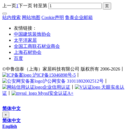
上一页
1
下一页
转至第
站内搜索
网站地图
Cookie声明
鲁泰企业邮箱
友情链接：
中国建筑装饰协会
太平洋家居
全国工商联石材业商会
上海石材协会
百度
©中鲁信泰（上海）家居科技有限公司 版权所有 2006-2026丨
沪ICP备15046898号-5
丨
沪公网安备 31011802002512号
丨
企业信用认证
丨
天眼实名认
证
丨
Myssl安全认证A+
简体中文
×
简体中文
English