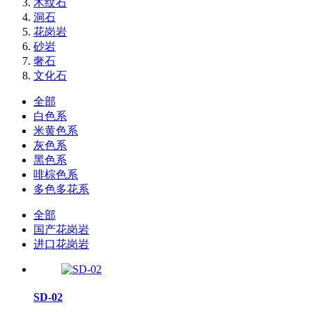
木纹石
洞石
花岗岩
砂岩
奢石
文化石
全部
白色系
米黄色系
灰色系
黑色系
啡棕色系
多色多花系
全部
国产花岗岩
进口花岗岩
SD-02