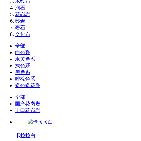
木纹石
洞石
花岗岩
砂岩
奢石
文化石
全部
白色系
米黄色系
灰色系
黑色系
啡棕色系
多色多花系
全部
国产花岗岩
进口花岗岩
卡拉拉白