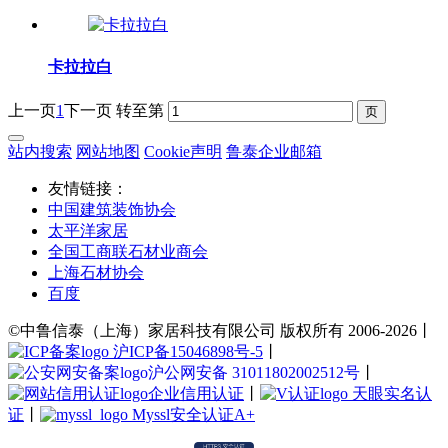
卡拉拉白
上一页
1
下一页
转至第
站内搜索
网站地图
Cookie声明
鲁泰企业邮箱
友情链接：
中国建筑装饰协会
太平洋家居
全国工商联石材业商会
上海石材协会
百度
©中鲁信泰（上海）家居科技有限公司 版权所有 2006-2026丨
沪ICP备15046898号-5
丨
沪公网安备 31011802002512号
丨
企业信用认证
丨
天眼实名认
证
丨
Myssl安全认证A+