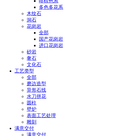
啡棕色系
多色多花系
木纹石
洞石
花岗岩
全部
国产花岗岩
进口花岗岩
砂岩
奢石
文化石
工艺类型
全部
磨边造型
异形石线
水刀拼花
圆柱
壁炉
表面工艺处理
雕刻
满意交付
满意交付