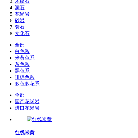
木纹石
洞石
花岗岩
砂岩
奢石
文化石
全部
白色系
米黄色系
灰色系
黑色系
啡棕色系
多色多花系
全部
国产花岗岩
进口花岗岩
红线米黄