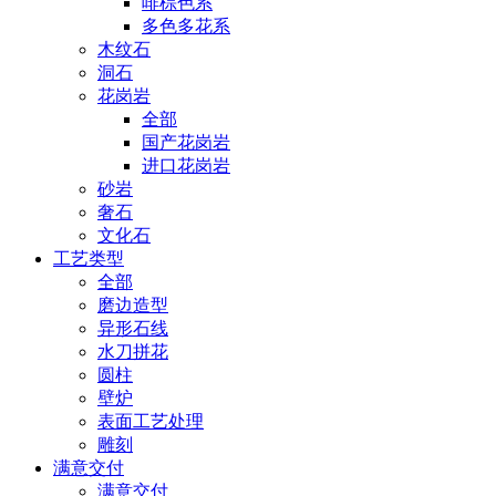
啡棕色系
多色多花系
木纹石
洞石
花岗岩
全部
国产花岗岩
进口花岗岩
砂岩
奢石
文化石
工艺类型
全部
磨边造型
异形石线
水刀拼花
圆柱
壁炉
表面工艺处理
雕刻
满意交付
满意交付