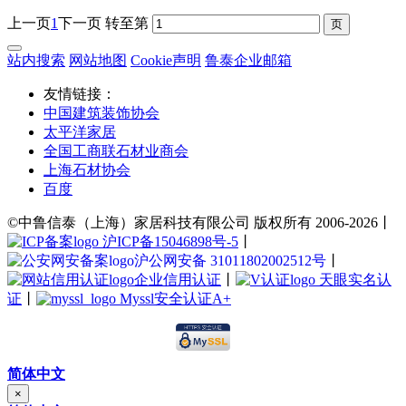
上一页
1
下一页
转至第
站内搜索
网站地图
Cookie声明
鲁泰企业邮箱
友情链接：
中国建筑装饰协会
太平洋家居
全国工商联石材业商会
上海石材协会
百度
©中鲁信泰（上海）家居科技有限公司 版权所有 2006-2026丨
沪ICP备15046898号-5
丨
沪公网安备 31011802002512号
丨
企业信用认证
丨
天眼实名认
证
丨
Myssl安全认证A+
简体中文
×