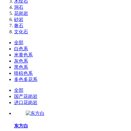
木纹石
洞石
花岗岩
砂岩
奢石
文化石
全部
白色系
米黄色系
灰色系
黑色系
啡棕色系
多色多花系
全部
国产花岗岩
进口花岗岩
东方白