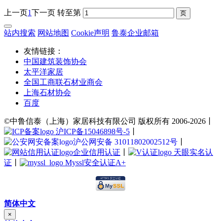
上一页
1
下一页
转至第
站内搜索
网站地图
Cookie声明
鲁泰企业邮箱
友情链接：
中国建筑装饰协会
太平洋家居
全国工商联石材业商会
上海石材协会
百度
©中鲁信泰（上海）家居科技有限公司 版权所有 2006-2026丨
沪ICP备15046898号-5
丨
沪公网安备 31011802002512号
丨
企业信用认证
丨
天眼实名认
证
丨
Myssl安全认证A+
简体中文
×