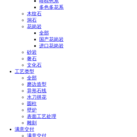
啡棕色系
多色多花系
木纹石
洞石
花岗岩
全部
国产花岗岩
进口花岗岩
砂岩
奢石
文化石
工艺类型
全部
磨边造型
异形石线
水刀拼花
圆柱
壁炉
表面工艺处理
雕刻
满意交付
满意交付