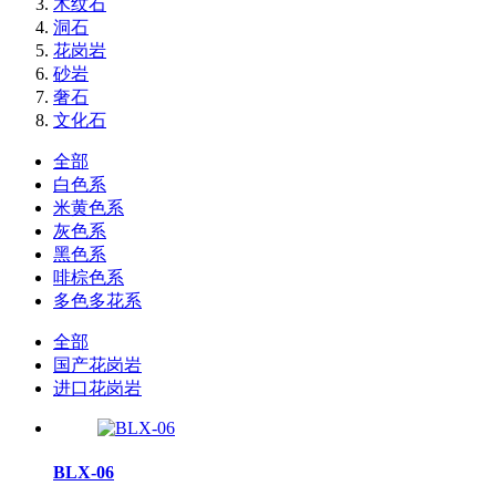
木纹石
洞石
花岗岩
砂岩
奢石
文化石
全部
白色系
米黄色系
灰色系
黑色系
啡棕色系
多色多花系
全部
国产花岗岩
进口花岗岩
BLX-06