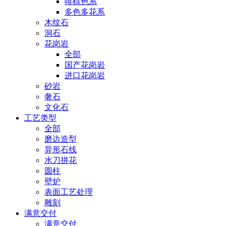
啡棕色系
多色多花系
木纹石
洞石
花岗岩
全部
国产花岗岩
进口花岗岩
砂岩
奢石
文化石
工艺类型
全部
磨边造型
异形石线
水刀拼花
圆柱
壁炉
表面工艺处理
雕刻
满意交付
满意交付