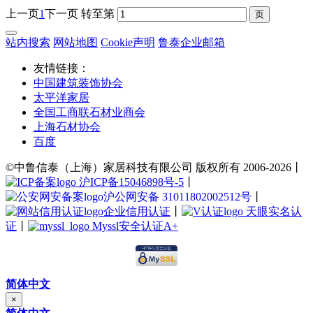
上一页
1
下一页
转至第
站内搜索
网站地图
Cookie声明
鲁泰企业邮箱
友情链接：
中国建筑装饰协会
太平洋家居
全国工商联石材业商会
上海石材协会
百度
©中鲁信泰（上海）家居科技有限公司 版权所有 2006-2026丨
沪ICP备15046898号-5
丨
沪公网安备 31011802002512号
丨
企业信用认证
丨
天眼实名认
证
丨
Myssl安全认证A+
简体中文
×