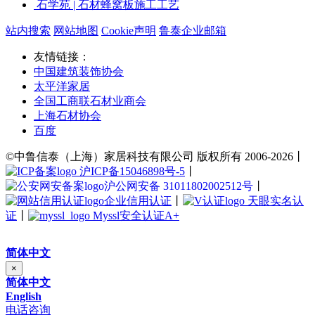
石学苑 | 石材蜂窝板施工工艺
站内搜索
网站地图
Cookie声明
鲁泰企业邮箱
友情链接：
中国建筑装饰协会
太平洋家居
全国工商联石材业商会
上海石材协会
百度
©中鲁信泰（上海）家居科技有限公司 版权所有 2006-2026丨
沪ICP备15046898号-5
丨
沪公网安备 31011802002512号
丨
企业信用认证
丨
天眼实名认
证
丨
Myssl安全认证A+
简体中文
×
简体中文
English
电话咨询