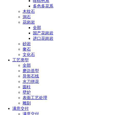
啡棕色系
多色多花系
木纹石
洞石
花岗岩
全部
国产花岗岩
进口花岗岩
砂岩
奢石
文化石
工艺类型
全部
磨边造型
异形石线
水刀拼花
圆柱
壁炉
表面工艺处理
雕刻
满意交付
满意交付