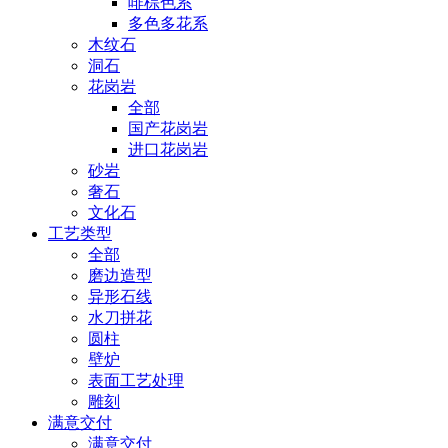
啡棕色系
多色多花系
木纹石
洞石
花岗岩
全部
国产花岗岩
进口花岗岩
砂岩
奢石
文化石
工艺类型
全部
磨边造型
异形石线
水刀拼花
圆柱
壁炉
表面工艺处理
雕刻
满意交付
满意交付