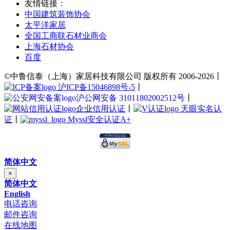
友情链接：
中国建筑装饰协会
太平洋家居
全国工商联石材业商会
上海石材协会
百度
©中鲁信泰（上海）家居科技有限公司 版权所有 2006-2026丨
沪ICP备15046898号-5
丨
沪公网安备 31011802002512号
丨
企业信用认证
丨
天眼实名认
证
丨
Myssl安全认证A+
简体中文
×
简体中文
English
电话咨询
邮件咨询
在线地图