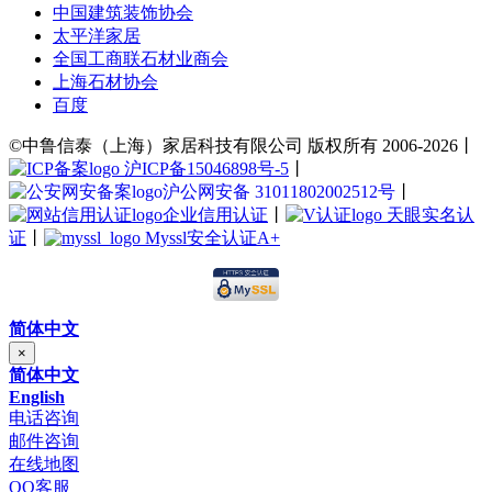
中国建筑装饰协会
太平洋家居
全国工商联石材业商会
上海石材协会
百度
©中鲁信泰（上海）家居科技有限公司 版权所有 2006-2026丨
沪ICP备15046898号-5
丨
沪公网安备 31011802002512号
丨
企业信用认证
丨
天眼实名认
证
丨
Myssl安全认证A+
简体中文
×
简体中文
English
电话咨询
邮件咨询
在线地图
QQ客服