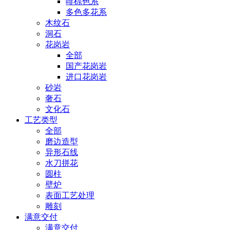
啡棕色系
多色多花系
木纹石
洞石
花岗岩
全部
国产花岗岩
进口花岗岩
砂岩
奢石
文化石
工艺类型
全部
磨边造型
异形石线
水刀拼花
圆柱
壁炉
表面工艺处理
雕刻
满意交付
满意交付