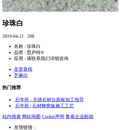
珍珠白
2019-04-21
298
名称 : 珍珠白
品类 : 思庐特®
应用 : 请联系我们详细咨询
皇室香槟
芝麻白
热门推荐
石学苑 - 无缝石材台面板加工指导
石学苑 | 石材蜂窝板施工工艺
站内搜索
网站地图
Cookie声明
鲁泰企业邮箱
友情链接：