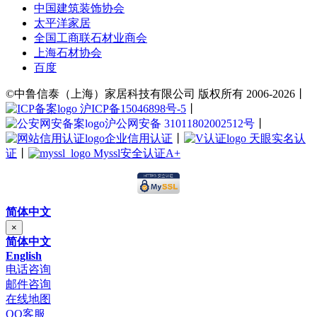
中国建筑装饰协会
太平洋家居
全国工商联石材业商会
上海石材协会
百度
©中鲁信泰（上海）家居科技有限公司 版权所有 2006-2026丨
沪ICP备15046898号-5
丨
沪公网安备 31011802002512号
丨
企业信用认证
丨
天眼实名认
证
丨
Myssl安全认证A+
简体中文
×
简体中文
English
电话咨询
邮件咨询
在线地图
QQ客服