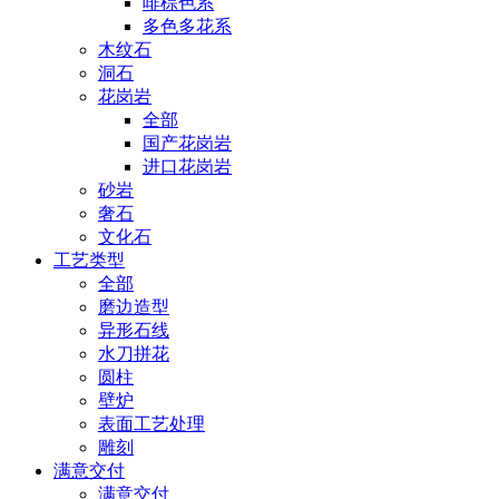
啡棕色系
多色多花系
木纹石
洞石
花岗岩
全部
国产花岗岩
进口花岗岩
砂岩
奢石
文化石
工艺类型
全部
磨边造型
异形石线
水刀拼花
圆柱
壁炉
表面工艺处理
雕刻
满意交付
满意交付