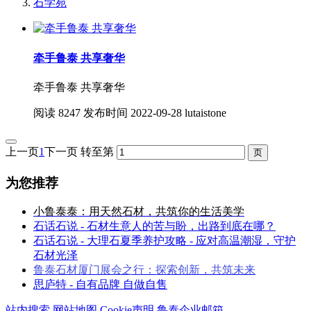
石学苑
牵手鲁泰 共享奢华
牵手鲁泰 共享奢华
阅读
8247
发布时间
2022-09-28
lutaistone
上一页
1
下一页
转至第
为您推荐
小鲁泰泰：用天然石材，共筑你的生活美学
石话石说 - 石材生意人的苦与盼，出路到底在哪？
石话石说 - 大理石夏季养护攻略 - 应对高温潮湿，守护
石材光泽
鲁泰石材厦门展会之行：探索创新，共筑未来
思庐特 - 自有品牌 自做自售
站内搜索
网站地图
Cookie声明
鲁泰企业邮箱