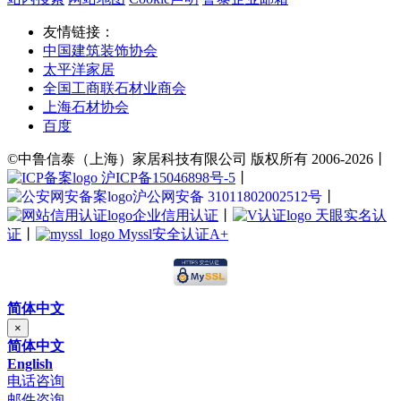
友情链接：
中国建筑装饰协会
太平洋家居
全国工商联石材业商会
上海石材协会
百度
©中鲁信泰（上海）家居科技有限公司 版权所有 2006-2026丨
沪ICP备15046898号-5
丨
沪公网安备 31011802002512号
丨
企业信用认证
丨
天眼实名认
证
丨
Myssl安全认证A+
简体中文
×
简体中文
English
电话咨询
邮件咨询