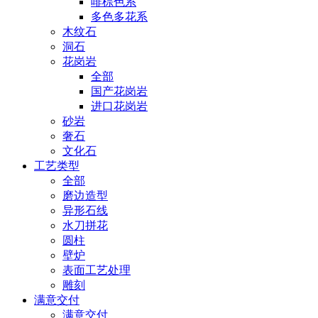
啡棕色系
多色多花系
木纹石
洞石
花岗岩
全部
国产花岗岩
进口花岗岩
砂岩
奢石
文化石
工艺类型
全部
磨边造型
异形石线
水刀拼花
圆柱
壁炉
表面工艺处理
雕刻
满意交付
满意交付