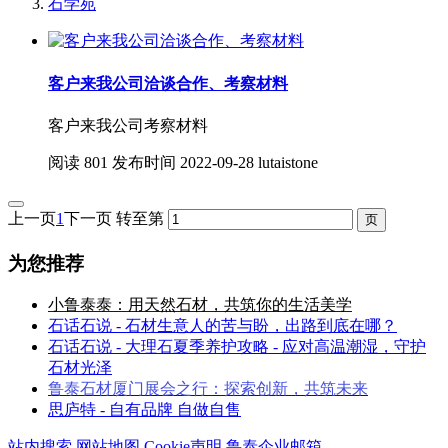
石学苑
客户来我公司洽谈合作、考察材料
客户来我公司考察材料
阅读
801
发布时间
2022-09-28
lutaistone
上一页
1
下一页
转至第
为您推荐
小鲁泰泰：用天然石材，共筑你的生活美学
石话石说 - 石材生意人的苦与盼，出路到底在哪？
石话石说 - 大理石夏季养护攻略 - 应对高温潮湿，守护
石材光泽
鲁泰石材厦门展会之行：探索创新，共筑未来
思庐特 - 自有品牌 自做自售
站内搜索
网站地图
Cookie声明
鲁泰企业邮箱