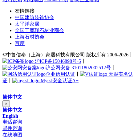
友情链接：
中国建筑装饰协会
太平洋家居
全国工商联石材业商会
上海石材协会
百度
©中鲁信泰（上海）家居科技有限公司 版权所有 2006-2026丨
沪ICP备15046898号-5
丨
沪公网安备 31011802002512号
丨
企业信用认证
丨
天眼实名认
证
丨
Myssl安全认证A+
简体中文
×
简体中文
English
电话咨询
邮件咨询
在线地图