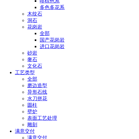
啡棕色系
多色多花系
木纹石
洞石
花岗岩
全部
国产花岗岩
进口花岗岩
砂岩
奢石
文化石
工艺类型
全部
磨边造型
异形石线
水刀拼花
圆柱
壁炉
表面工艺处理
雕刻
满意交付
满意交付