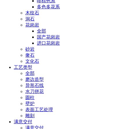
啡棕色系
多色多花系
木纹石
洞石
花岗岩
全部
国产花岗岩
进口花岗岩
砂岩
奢石
文化石
工艺类型
全部
磨边造型
异形石线
水刀拼花
圆柱
壁炉
表面工艺处理
雕刻
满意交付
满意交付