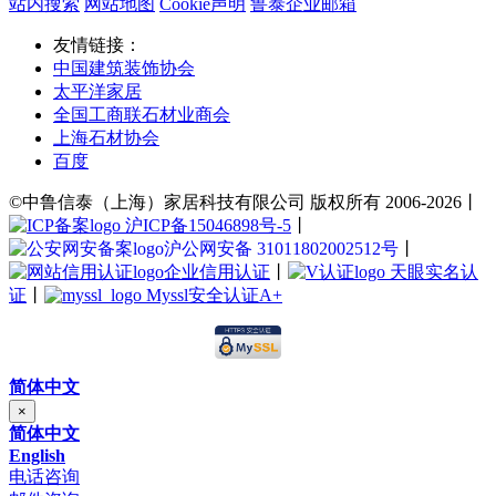
站内搜索
网站地图
Cookie声明
鲁泰企业邮箱
友情链接：
中国建筑装饰协会
太平洋家居
全国工商联石材业商会
上海石材协会
百度
©中鲁信泰（上海）家居科技有限公司 版权所有 2006-2026丨
沪ICP备15046898号-5
丨
沪公网安备 31011802002512号
丨
企业信用认证
丨
天眼实名认
证
丨
Myssl安全认证A+
简体中文
×
简体中文
English
电话咨询