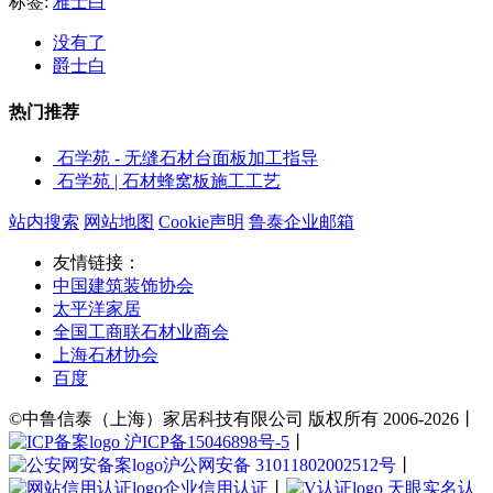
标签:
雅士白
没有了
爵士白
热门推荐
石学苑 - 无缝石材台面板加工指导
石学苑 | 石材蜂窝板施工工艺
站内搜索
网站地图
Cookie声明
鲁泰企业邮箱
友情链接：
中国建筑装饰协会
太平洋家居
全国工商联石材业商会
上海石材协会
百度
©中鲁信泰（上海）家居科技有限公司 版权所有 2006-2026丨
沪ICP备15046898号-5
丨
沪公网安备 31011802002512号
丨
企业信用认证
丨
天眼实名认