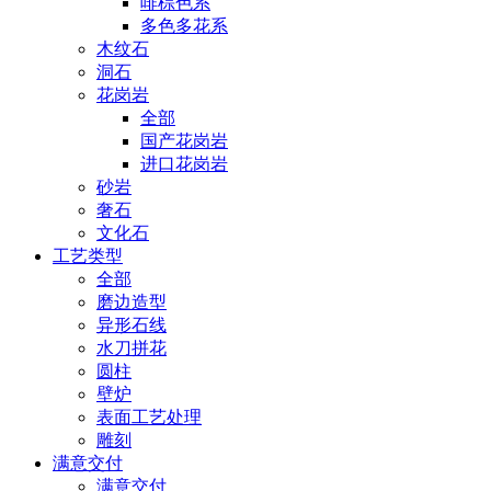
啡棕色系
多色多花系
木纹石
洞石
花岗岩
全部
国产花岗岩
进口花岗岩
砂岩
奢石
文化石
工艺类型
全部
磨边造型
异形石线
水刀拼花
圆柱
壁炉
表面工艺处理
雕刻
满意交付
满意交付