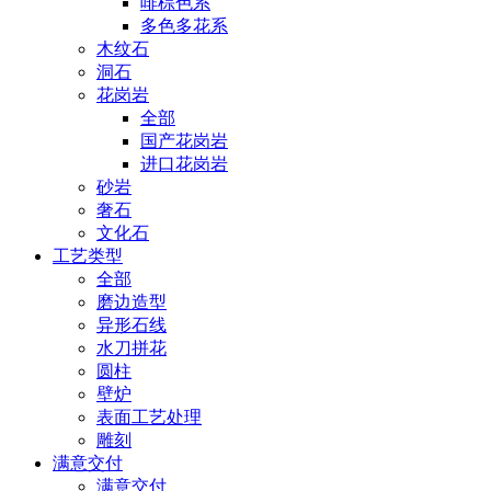
啡棕色系
多色多花系
木纹石
洞石
花岗岩
全部
国产花岗岩
进口花岗岩
砂岩
奢石
文化石
工艺类型
全部
磨边造型
异形石线
水刀拼花
圆柱
壁炉
表面工艺处理
雕刻
满意交付
满意交付