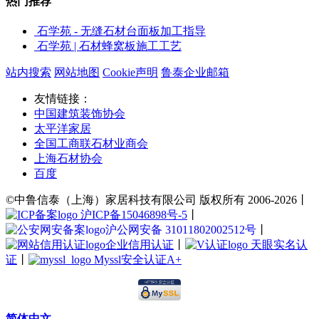
热门推荐
石学苑 - 无缝石材台面板加工指导
石学苑 | 石材蜂窝板施工工艺
站内搜索
网站地图
Cookie声明
鲁泰企业邮箱
友情链接：
中国建筑装饰协会
太平洋家居
全国工商联石材业商会
上海石材协会
百度
©中鲁信泰（上海）家居科技有限公司 版权所有 2006-2026丨
沪ICP备15046898号-5
丨
沪公网安备 31011802002512号
丨
企业信用认证
丨
天眼实名认
证
丨
Myssl安全认证A+
简体中文