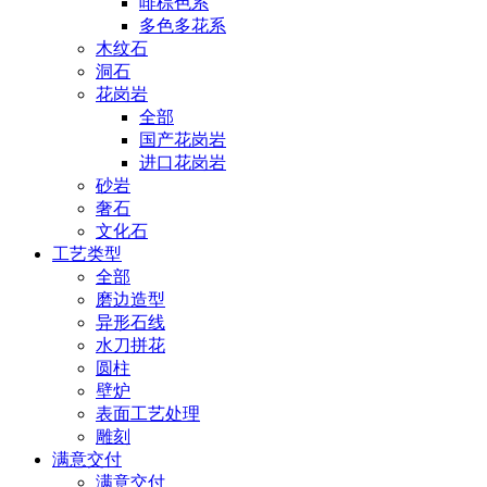
啡棕色系
多色多花系
木纹石
洞石
花岗岩
全部
国产花岗岩
进口花岗岩
砂岩
奢石
文化石
工艺类型
全部
磨边造型
异形石线
水刀拼花
圆柱
壁炉
表面工艺处理
雕刻
满意交付
满意交付