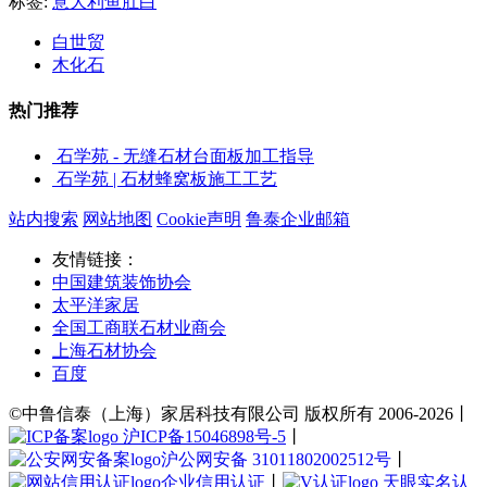
标签:
意大利鱼肚白
白世贸
木化石
热门推荐
石学苑 - 无缝石材台面板加工指导
石学苑 | 石材蜂窝板施工工艺
站内搜索
网站地图
Cookie声明
鲁泰企业邮箱
友情链接：
中国建筑装饰协会
太平洋家居
全国工商联石材业商会
上海石材协会
百度
©中鲁信泰（上海）家居科技有限公司 版权所有 2006-2026丨
沪ICP备15046898号-5
丨
沪公网安备 31011802002512号
丨
企业信用认证
丨
天眼实名认