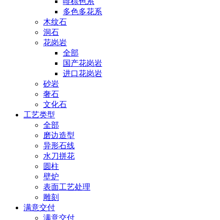
啡棕色系
多色多花系
木纹石
洞石
花岗岩
全部
国产花岗岩
进口花岗岩
砂岩
奢石
文化石
工艺类型
全部
磨边造型
异形石线
水刀拼花
圆柱
壁炉
表面工艺处理
雕刻
满意交付
满意交付