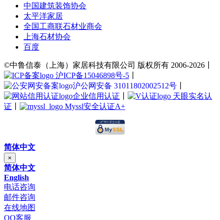
中国建筑装饰协会
太平洋家居
全国工商联石材业商会
上海石材协会
百度
©中鲁信泰（上海）家居科技有限公司 版权所有 2006-2026丨
沪ICP备15046898号-5
丨
沪公网安备 31011802002512号
丨
企业信用认证
丨
天眼实名认
证
丨
Myssl安全认证A+
简体中文
×
简体中文
English
电话咨询
邮件咨询
在线地图
QQ客服