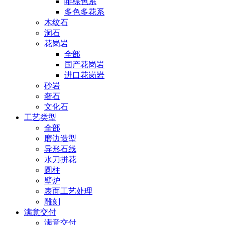
啡棕色系
多色多花系
木纹石
洞石
花岗岩
全部
国产花岗岩
进口花岗岩
砂岩
奢石
文化石
工艺类型
全部
磨边造型
异形石线
水刀拼花
圆柱
壁炉
表面工艺处理
雕刻
满意交付
满意交付