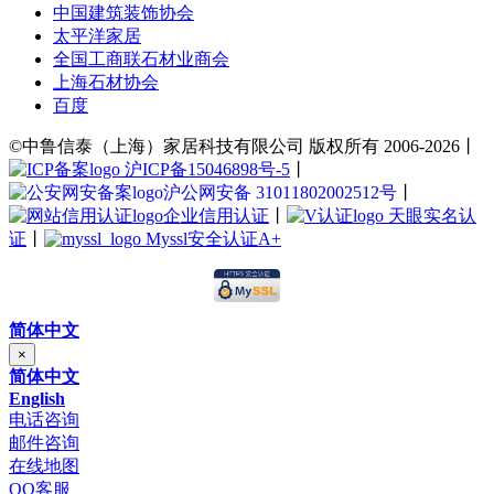
中国建筑装饰协会
太平洋家居
全国工商联石材业商会
上海石材协会
百度
©中鲁信泰（上海）家居科技有限公司 版权所有 2006-2026丨
沪ICP备15046898号-5
丨
沪公网安备 31011802002512号
丨
企业信用认证
丨
天眼实名认
证
丨
Myssl安全认证A+
简体中文
×
简体中文
English
电话咨询
邮件咨询
在线地图
QQ客服