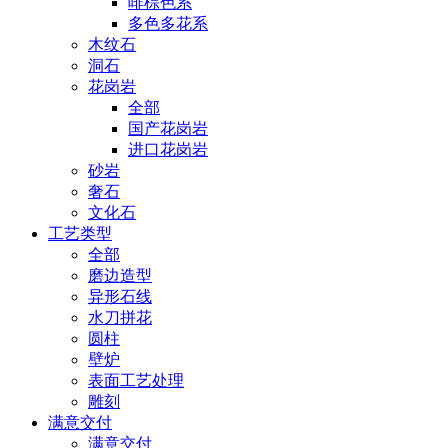
啡棕色系
多色多花系
木纹石
洞石
花岗岩
全部
国产花岗岩
进口花岗岩
砂岩
奢石
文化石
工艺类型
全部
磨边造型
异形石线
水刀拼花
圆柱
壁炉
表面工艺处理
雕刻
满意交付
满意交付