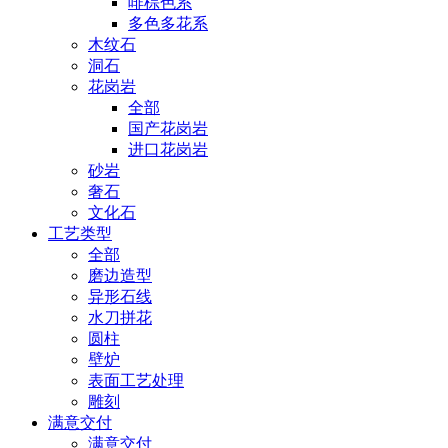
啡棕色系
多色多花系
木纹石
洞石
花岗岩
全部
国产花岗岩
进口花岗岩
砂岩
奢石
文化石
工艺类型
全部
磨边造型
异形石线
水刀拼花
圆柱
壁炉
表面工艺处理
雕刻
满意交付
满意交付