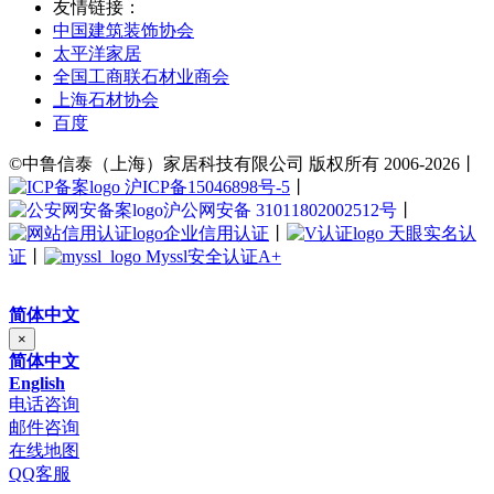
友情链接：
中国建筑装饰协会
太平洋家居
全国工商联石材业商会
上海石材协会
百度
©中鲁信泰（上海）家居科技有限公司 版权所有 2006-2026丨
沪ICP备15046898号-5
丨
沪公网安备 31011802002512号
丨
企业信用认证
丨
天眼实名认
证
丨
Myssl安全认证A+
简体中文
×
简体中文
English
电话咨询
邮件咨询
在线地图
QQ客服