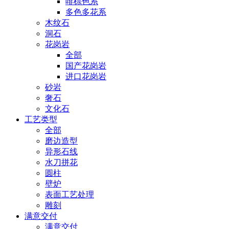
啡棕色系
多色多花系
木纹石
洞石
花岗岩
全部
国产花岗岩
进口花岗岩
砂岩
奢石
文化石
工艺类型
全部
磨边造型
异形石线
水刀拼花
圆柱
壁炉
表面工艺处理
雕刻
满意交付
满意交付