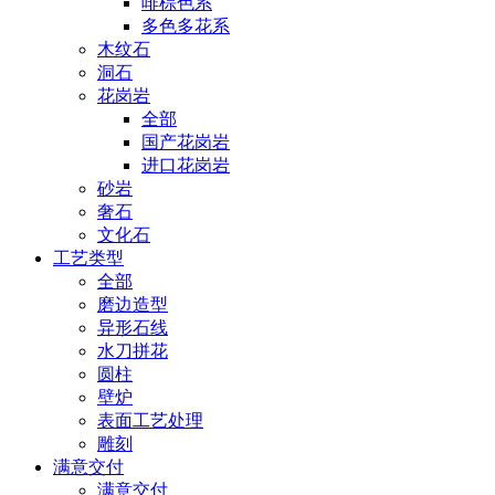
啡棕色系
多色多花系
木纹石
洞石
花岗岩
全部
国产花岗岩
进口花岗岩
砂岩
奢石
文化石
工艺类型
全部
磨边造型
异形石线
水刀拼花
圆柱
壁炉
表面工艺处理
雕刻
满意交付
满意交付