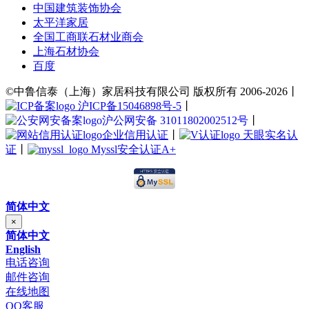
中国建筑装饰协会
太平洋家居
全国工商联石材业商会
上海石材协会
百度
©中鲁信泰（上海）家居科技有限公司 版权所有 2006-2026丨
沪ICP备15046898号-5
丨
沪公网安备 31011802002512号
丨
企业信用认证
丨
天眼实名认
证
丨
Myssl安全认证A+
简体中文
×
简体中文
English
电话咨询
邮件咨询
在线地图
QQ客服