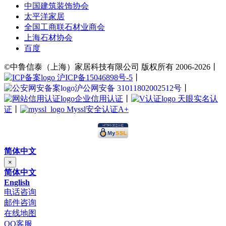
中国建筑装饰协会
太平洋家居
全国工商联石材业商会
上海石材协会
百度
©中鲁信泰（上海）家居科技有限公司 版权所有 2006-2026丨
沪ICP备15046898号-5
丨
沪公网安备 31011802002512号
丨
企业信用认证
丨
天眼实名认
证
丨
Myssl安全认证A+
简体中文
×
简体中文
English
电话咨询
邮件咨询
在线地图
QQ客服