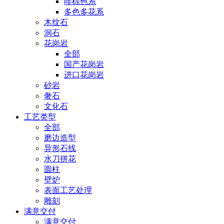
啡棕色系
多色多花系
木纹石
洞石
花岗岩
全部
国产花岗岩
进口花岗岩
砂岩
奢石
文化石
工艺类型
全部
磨边造型
异形石线
水刀拼花
圆柱
壁炉
表面工艺处理
雕刻
满意交付
满意交付