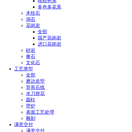
啡棕色系
多色多花系
木纹石
洞石
花岗岩
全部
国产花岗岩
进口花岗岩
砂岩
奢石
文化石
工艺类型
全部
磨边造型
异形石线
水刀拼花
圆柱
壁炉
表面工艺处理
雕刻
满意交付
满意交付