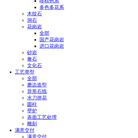
啡棕色系
多色多花系
木纹石
洞石
花岗岩
全部
国产花岗岩
进口花岗岩
砂岩
奢石
文化石
工艺类型
全部
磨边造型
异形石线
水刀拼花
圆柱
壁炉
表面工艺处理
雕刻
满意交付
满意交付