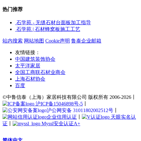
热门推荐
石学苑 - 无缝石材台面板加工指导
石学苑 | 石材蜂窝板施工工艺
站内搜索
网站地图
Cookie声明
鲁泰企业邮箱
友情链接：
中国建筑装饰协会
太平洋家居
全国工商联石材业商会
上海石材协会
百度
©中鲁信泰（上海）家居科技有限公司 版权所有 2006-2026丨
沪ICP备15046898号-5
丨
沪公网安备 31011802002512号
丨
企业信用认证
丨
天眼实名认
证
丨
Myssl安全认证A+
简体中文