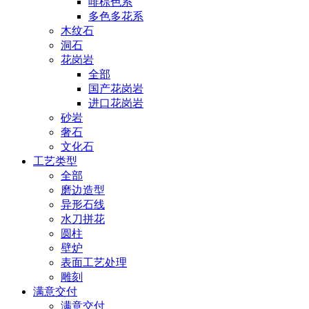
啡棕色系
多色多花系
木纹石
洞石
花岗岩
全部
国产花岗岩
进口花岗岩
砂岩
奢石
文化石
工艺类型
全部
磨边造型
异形石线
水刀拼花
圆柱
壁炉
表面工艺处理
雕刻
满意交付
满意交付