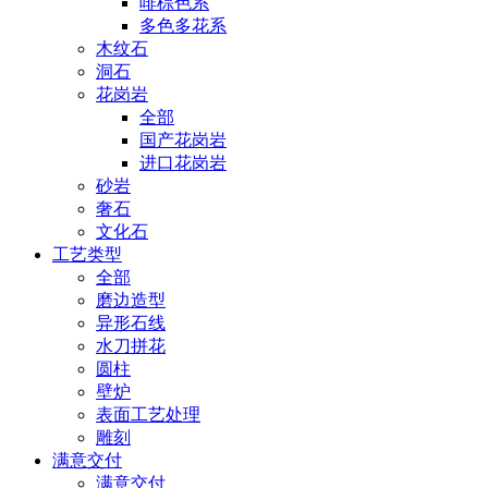
啡棕色系
多色多花系
木纹石
洞石
花岗岩
全部
国产花岗岩
进口花岗岩
砂岩
奢石
文化石
工艺类型
全部
磨边造型
异形石线
水刀拼花
圆柱
壁炉
表面工艺处理
雕刻
满意交付
满意交付