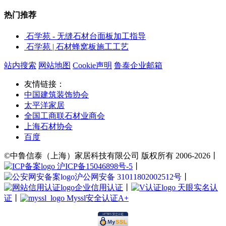
热门推荐
石学苑 - 无缝石材台面板加工指导
石学苑 | 石材蜂窝板施工工艺
站内搜索
网站地图
Cookie声明
鲁泰企业邮箱
友情链接：
中国建筑装饰协会
太平洋家居
全国工商联石材业商会
上海石材协会
百度
©中鲁信泰（上海）家居科技有限公司 版权所有 2006-2026丨
沪ICP备15046898号-5
丨
沪公网安备 31011802002512号
丨
企业信用认证
丨
天眼实名认
证
丨
Myssl安全认证A+