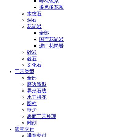
啡棕色系
多色多花系
木纹石
洞石
花岗岩
全部
国产花岗岩
进口花岗岩
砂岩
奢石
文化石
工艺类型
全部
磨边造型
异形石线
水刀拼花
圆柱
壁炉
表面工艺处理
雕刻
满意交付
满意交付