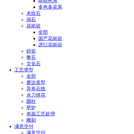
啡棕色系
多色多花系
木纹石
洞石
花岗岩
全部
国产花岗岩
进口花岗岩
砂岩
奢石
文化石
工艺类型
全部
磨边造型
异形石线
水刀拼花
圆柱
壁炉
表面工艺处理
雕刻
满意交付
满意交付