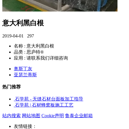
意大利黑白根
2019-04-01
297
名称 : 意大利黑白根
品类 : 思庐特®
应用 : 请联系我们详细咨询
奥斯丁灰
亚瑟兰蒂斯
热门推荐
石学苑 - 无缝石材台面板加工指导
石学苑 | 石材蜂窝板施工工艺
站内搜索
网站地图
Cookie声明
鲁泰企业邮箱
友情链接：