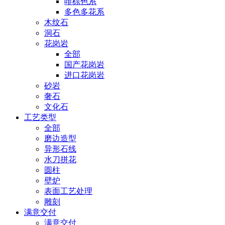
啡棕色系
多色多花系
木纹石
洞石
花岗岩
全部
国产花岗岩
进口花岗岩
砂岩
奢石
文化石
工艺类型
全部
磨边造型
异形石线
水刀拼花
圆柱
壁炉
表面工艺处理
雕刻
满意交付
满意交付