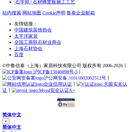
石学苑 | 石材蜂窝板施工工艺
站内搜索
网站地图
Cookie声明
鲁泰企业邮箱
友情链接：
中国建筑装饰协会
太平洋家居
全国工商联石材业商会
上海石材协会
百度
©中鲁信泰（上海）家居科技有限公司 版权所有 2006-2026丨
沪ICP备15046898号-5
丨
沪公网安备 31011802002512号
丨
企业信用认证
丨
天眼实名认
证
丨
Myssl安全认证A+
简体中文
×
简体中文