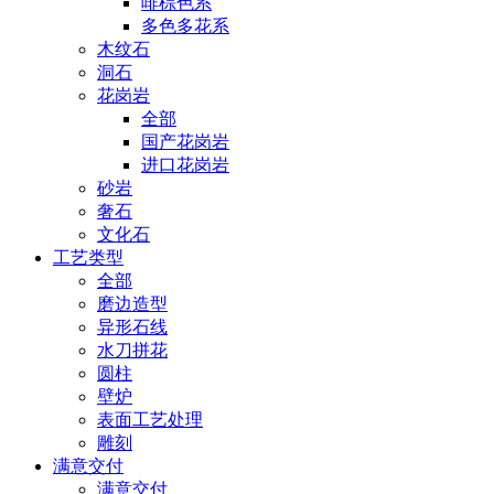
啡棕色系
多色多花系
木纹石
洞石
花岗岩
全部
国产花岗岩
进口花岗岩
砂岩
奢石
文化石
工艺类型
全部
磨边造型
异形石线
水刀拼花
圆柱
壁炉
表面工艺处理
雕刻
满意交付
满意交付