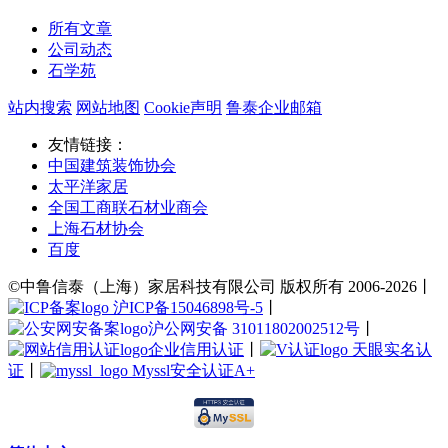
所有文章
公司动态
石学苑
站内搜索
网站地图
Cookie声明
鲁泰企业邮箱
友情链接：
中国建筑装饰协会
太平洋家居
全国工商联石材业商会
上海石材协会
百度
©中鲁信泰（上海）家居科技有限公司 版权所有 2006-2026丨
沪ICP备15046898号-5
丨
沪公网安备 31011802002512号
丨
企业信用认证
丨
天眼实名认
证
丨
Myssl安全认证A+