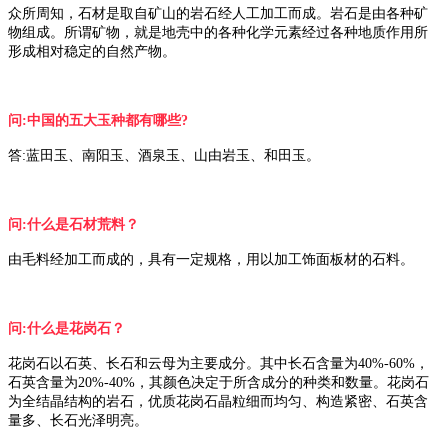
众所周知，石材是取自矿山的岩石经人工加工而成。岩石是由各种矿
物组成。所谓矿物，就是地壳中的各种化学元素经过各种地质作用所
形成相对稳定的自然产物。
问:中国的五大玉种都有哪些?
答:蓝田玉、南阳
玉
、酒泉
玉
、山由岩
玉
、和田
玉
。
问:什么是石材荒料？
由毛料经加工而成的，具有一定规格，用以加工饰面板材的石料。
问:什么是花岗石？
花岗石以石英、长石和云母为主要成分。其中长石含量为40%-60%，
石英含量为20%-40%，其颜色决定于所含成分的种类和数量。花岗石
为全结晶结构的岩石，优质花岗石晶粒细而均匀、构造紧密、石英含
量多、长石光泽明亮。