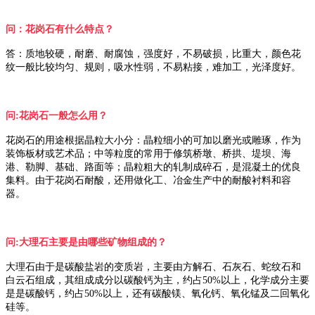
问：花岗石有什么特点？
答：质地较硬，耐磨、耐腐蚀，强度好，不易破损，比重大，颜色花
纹一般比较均匀、规则，吸水性弱，不易粘接，难加工，光泽度好。
问:花岗石一般怎么用？
花岗石的用途根据晶粒大小分：晶粒细小的可加以磨光或雕琢，作为
装饰板材或艺术品；中等粒度的常用于修筑桥墩、桥拱、堤坝、海
港、勒脚、基础、路面等；晶粒粗大的轧制成碎石，是混凝土的优良
集料。由于花岗石耐酸，还用做化工、冶金生产中的耐酸衬料和容
器。
问:大理石主要是由哪些矿物组成的？
大理石由于是碳酸盐岩的变质岩，主要由方解石、石灰石、蛇纹石和
白云石组成，其组成成分以碳酸钙为主，约占50%以上，化学成分主要
是是碳酸钙，约占50%以上，还有碳酸镁、氧化钙、氧化锰及二回氧化
硅等。