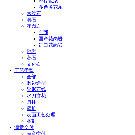
啡棕色系
多色多花系
木纹石
洞石
花岗岩
全部
国产花岗岩
进口花岗岩
砂岩
奢石
文化石
工艺类型
全部
磨边造型
异形石线
水刀拼花
圆柱
壁炉
表面工艺处理
雕刻
满意交付
满意交付