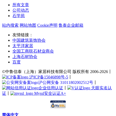
所有文章
公司动态
石学苑
站内搜索
网站地图
Cookie声明
鲁泰企业邮箱
友情链接：
中国建筑装饰协会
太平洋家居
全国工商联石材业商会
上海石材协会
百度
©中鲁信泰（上海）家居科技有限公司 版权所有 2006-2026丨
沪ICP备15046898号-5
丨
沪公网安备 31011802002512号
丨
企业信用认证
丨
天眼实名认
证
丨
Myssl安全认证A+
简体中文