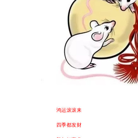
鸿运滚滚来
四季都发财