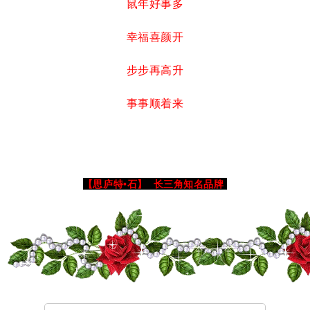
鼠年好事多
幸福喜颜开
步步再高升
事事顺着来
【思庐特•石】 长三角知名品牌