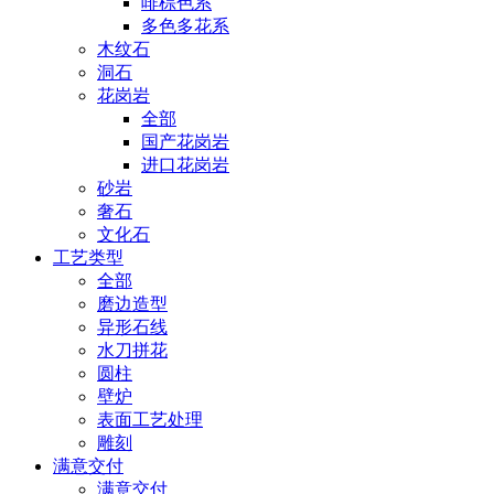
啡棕色系
多色多花系
木纹石
洞石
花岗岩
全部
国产花岗岩
进口花岗岩
砂岩
奢石
文化石
工艺类型
全部
磨边造型
异形石线
水刀拼花
圆柱
壁炉
表面工艺处理
雕刻
满意交付
满意交付