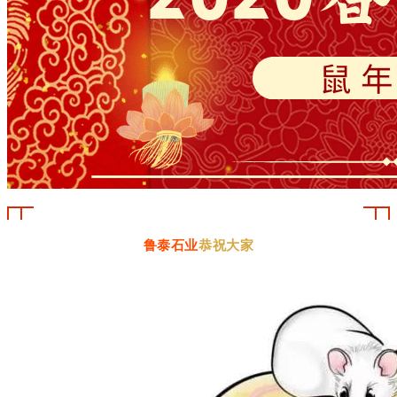
鲁泰石业
恭祝大家